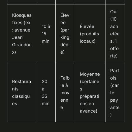
Oui
Kiosques
Élev
(10
fixes (ex
ée
10 à
Élevée
ach
: avenue
(par
15
(produits
etée
Jean
king
min
locaux)
s, 1
Giraudou
dédi
offe
x)
é)
rte)
Parf
Moyenne
Faib
ois
Restaura
20
(certaine
le à
(car
nts
à
s
moy
te
classiqu
35
préparati
enn
pay
es
min
ons en
e
ante
avance)
)