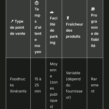
⏱️
Te
🎁
🚗
mp
Pro
Faci
🥬
📍 Type
s
gra
lité
Fraîcheur
de point
d'at
mm
de
des
de vente
tent
e de
park
produits
e
fidél
ing
mo
ité
yen
Moy
enn
Variable
e
Foodtruc
15 à
(dépend
Rar
(zon
ks
25
du
eme
es
itinérants
min
fournisse
nt
publ
ur)
ique
s)